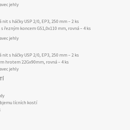
avec jehly
nit s háčky USP 2/0, EP3, 250 mm – 2 ks
a s řezným koncem GS1,0x110 mm, rovná – 4 ks
avec jehly
nit s háčky USP 2/0, EP3, 250 mm – 2 ks
pým hrotem 22Gx90mm, rovná – 4 ks
avec jehly
TÍ
ady
bjemu lícních kostí
k