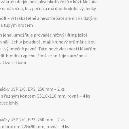
se zákrok obejde bez jakýchkoliv řezů v kůži. Metoda
 je nenáročná, bezpečná a má dlouhodobé výsledky.
oft – vstřebatelné a nevstřebatelné nitě s dutými
 s tupým hrotem.
 jehel umožňuje provádět niťový lifting ještě
ivněji. Jehly jsou duté, mají kruhový průměr a jsou
e i výjimečně pevné. Tyto nové vlastnosti lékařům
dit hloubku vpichu, čímž se snižuje náročnost
atizace tkání.
:
háčky USP 2/0, EP3, 250 mm – 2 ks
a s řezným koncem GS1,0x110 mm, rovná – 4 ks
vec jehly
háčky USP 2/0, EP3, 250 mm – 2 ks
pým hrotem 22Gx90 mm, rovná – 4 ks