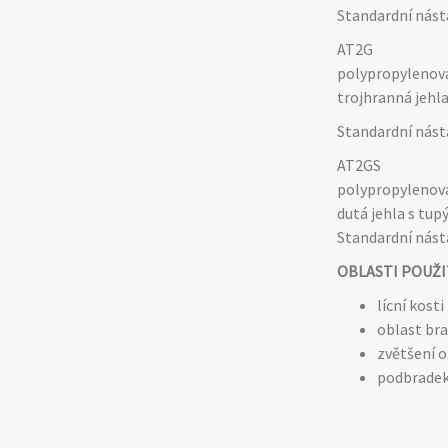
Standardní nást
AT2G
polypropylenová 
trojhranná jehl
Standardní nást
AT2GS
polypropylenová 
dutá jehla s tu
Standardní nást
OBLASTI POUŽI
lícní kosti
oblast br
zvětšení o
podbrade