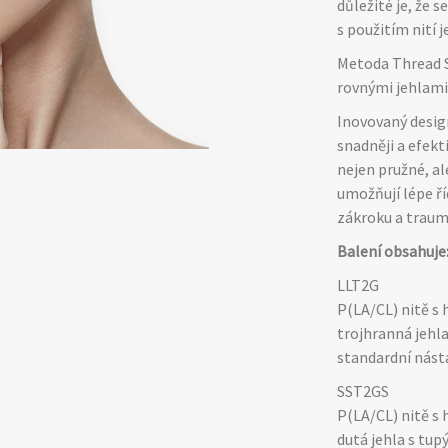
důležité je, že 
s použitím nití
Metoda Thread S
rovnými jehlami
Inovovaný design
snadněji a efekt
nejen pružné, al
umožňují lépe ří
zákroku a traum
Balení obsahuje
LLT2G
P(LA/CL) nitě s 
trojhranná jehl
standardní násta
SST2GS
P(LA/CL) nitě s 
dutá jehla s tu