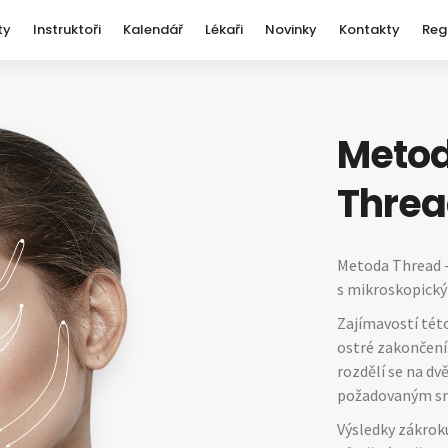
ty
Instruktoři
Kalendář
Lékaři
Novinky
Kontakty
Reg
Metoda
Thre
Metoda Thread –
s mikroskopickým
Zajímavostí této
ostré zakončení.
rozdělí se na dvě
požadovaným s
Výsledky zákroku