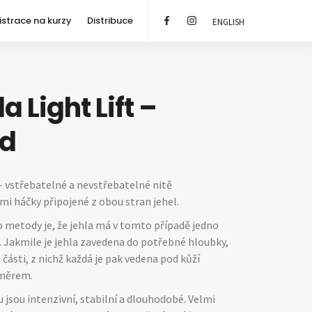
istrace na kurzy
Distribuce
ENGLISH
 Light Lift –
ad
 vstřebatelné a nevstřebatelné nitě
i háčky připojené z obou stran jehel.
 metody je, že jehla má v tomto případě jedno
 Jakmile je jehla zavedena do potřebné hloubky,
 části, z nichž každá je pak vedena pod kůží
měrem.
 jsou intenzivní, stabilní a dlouhodobé. Velmi