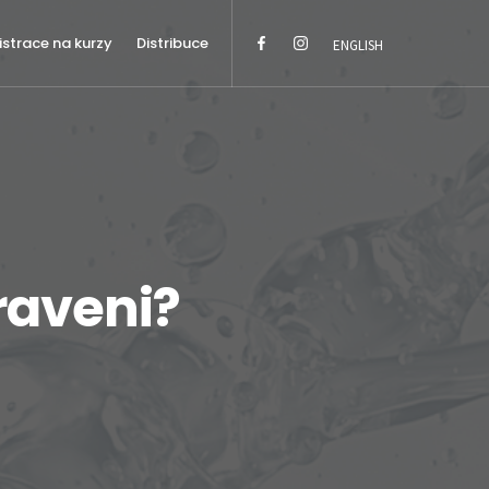
istrace na kurzy
Distribuce
ENGLISH
praveni?