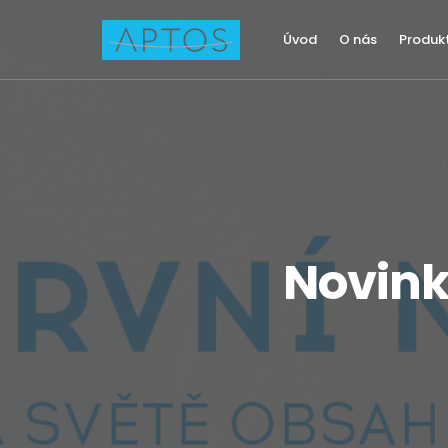
Úvod
O nás
Produk
Novinka