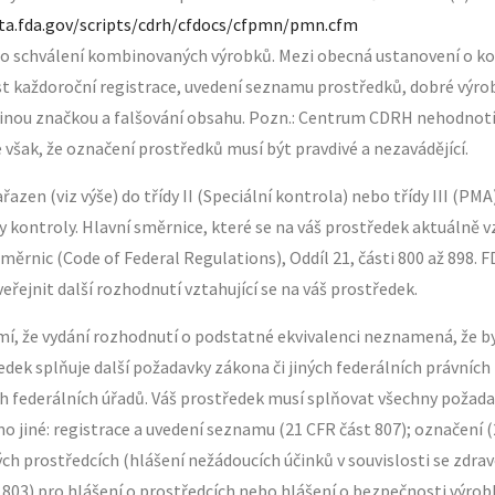
ta.fda.gov/scripts/cdrh/cfdocs/cfpmn/pmn.cfm
 o schválení kombinovaných výrobků. Mezi obecná ustanovení o ko
t každoroční registrace, uvedení seznamu prostředků, dobré výro
jinou značkou a falšování obsahu. Pozn.: Centrum CDRH nehodnot
však, že označení prostředků musí být pravdivé a nezavádějící.
ařazen (viz výše) do třídy II (Speciální kontrola) nebo třídy III (PM
 kontroly. Hlavní směrnice, které se na váš prostředek aktuálně v
měrnic (Code of Federal Regulations), Oddíl 21, části 800 až 898. 
eřejnit další rozhodnutí vztahující se na váš prostředek.
í, že vydání rozhodnutí o podstatné ekvivalenci neznamená, že b
edek splňuje další požadavky zákona či jiných federálních právních
ných federálních úřadů. Váš prostředek musí splňovat všechny poža
 jiné: registrace a uvedení seznamu (21 CFR část 807); označení (
ých prostředcích (hlášení nežádoucích účinků v souvislosti se zdr
803) pro hlášení o prostředcích nebo hlášení o bezpečnosti výrob