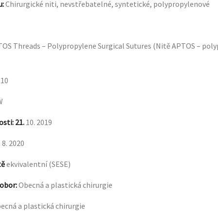
u:
Chirurgické niti, nevstřebatelné, syntetické, polypropylenové
OS Threads – Polypropylene Surgical Sutures (Nitě APTOS – pol
010
W
osti
: 21.
10. 2019
. 8. 2020
tě
ekvivalentní (SESE)
 obor
:
Obecná a plastická chirurgie
ecná a plastická chirurgie