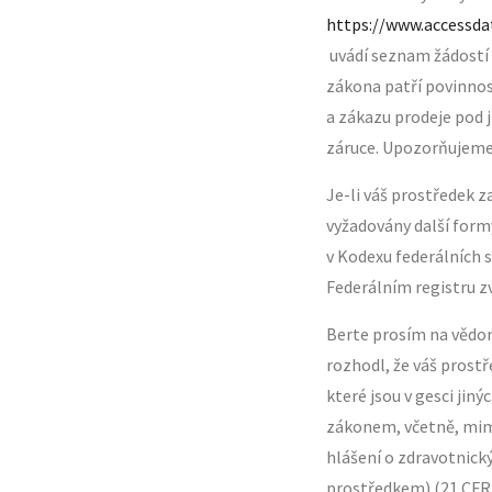
https://www.accessda
uvádí seznam žádostí
zákona patří povinnos
a zákazu prodeje pod 
záruce. Upozorňujeme 
Je-li váš prostředek z
vyžadovány další formy
v Kodexu federálních s
Federálním registru zv
Berte prosím na vědom
rozhodl, že váš prostř
které jsou v gesci ji
zákonem, včetně, mimo
hlášení o zdravotnick
prostředkem) (21 CFR 