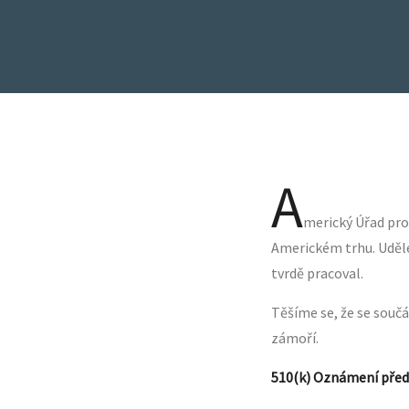
A
merický Úřad pro
Americkém trhu. Uděle
tvrdě pracoval.
Těšíme se, že se součá
zámoří.
510(k) Oznámení před