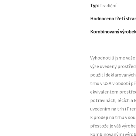
Typ
:
Tradiční
Hodnoceno třetí stra
Kombinovaný výrobe
Vyhodnotili jsme vaše
výše uvedený prostřede
použití deklarovaných
trhu v USA v období př
ekvivalentem prostřed
potravinách, lécích a 
uvedením na trh (Pre
k prodeji na trhu v s
přestože je váš výrob
kombinovanými výrobk