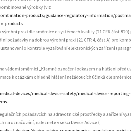
o kombinované výrobky (viz
combination-products/guidance-regulatory-information/postma
on-products
 výrobní praxi dle směrnice o systémech kvality (21 CFR část 820)
lní požadavky na dobrou výrobní praxi (21 CFR 4, část A) pro komb
 ustanovení o kontrole vyzařování elektronických zařízení (parag
na vědomí směrnici „Klamné označení odkazem na hlášení před uv
ormace k otázkám ohledně hlášení nežádoucích účinků dle směrnic
medical-devices/medical-device-safety/medical-device-reportin
ems.
gulačních požadavcích na zdravotnické prostředky a zařízení vyzař
h na označování, naleznete v sekci Device Advice (
medical-devices/device-advice-comprehensive-regulatory-assista