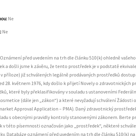
nou
:
Ne
k
:
Ne
 Oznámení před uvedením na trh dle článku 510(k) ohledně vašeho
k a došli jsme k závěru, že tento prostředek je v podstatě ekvival
 v příloze) již schválených legálně prodávaných prostředků dost
ed 28. květnem 1976, kdy došlo k přijetí Novely o zdravotnických pr
ků, které byly překlasifikovány v souladu s ustanoveními Federál
kosmetice (dále jen „zákon“) a které nevyžadují schválení Žádosti 
market Approval Application – PMA). Daný zdravotnický prostřede
ouladu s obecnými pravidly kontroly stanovenými zákonem. Berte p
ek v této písemnosti označován jako „prostředek“, některé schvá
y. Databáze oznámení před uvedením na trh dle článku 510(k) na