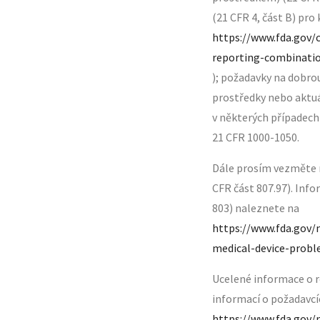
(21 CFR 4, část B) pr
https://www.fda.gov/
reporting-combinati
); požadavky na dobrou
prostředky nebo aktuá
v některých případech
21 CFR 1000-1050.
Dále prosím vezměte 
CFR část 807.97). Inf
803) naleznete na
https://www.fda.gov/
medical-device-probl
Ucelené informace o re
informací o požadavcíc
https://www.fda.gov/