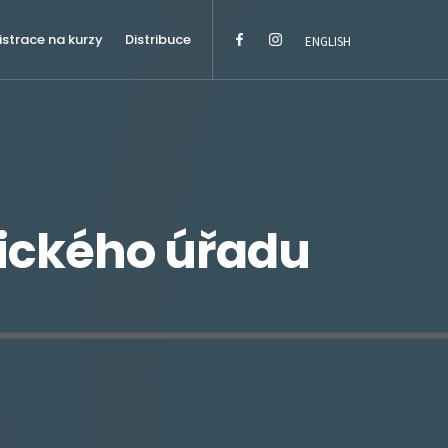
istrace na kurzy
Distribuce
ENGLISH
rického úřadu