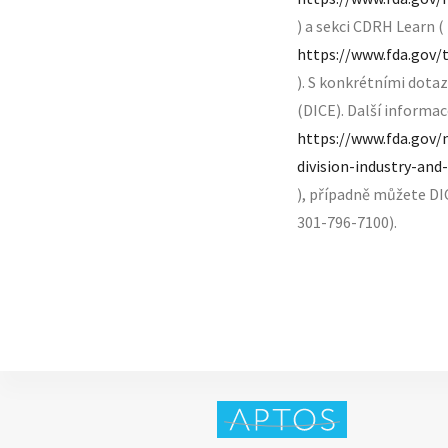
) a sekci CDRH Learn (
https://www.fda.gov/
). S konkrétními dotaz
(DICE). Další informac
https://www.fda.gov/
division-industry-an
), případně můžete D
301-796-7100).