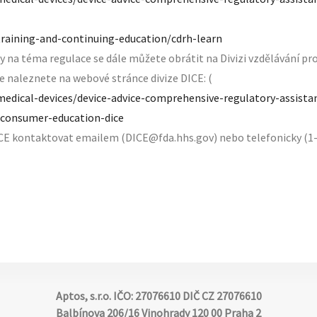
training-and-continuing-education/cdrh-learn
y na téma regulace se dále můžete obrátit na Divizi vzdělávání pro
e naleznete na webové stránce divize DICE: (
medical-devices/device-advice-comprehensive-regulatory-assista
d-consumer-education-dice
ICE kontaktovat emailem (DICE@fda.hhs.gov) nebo telefonicky (1
Aptos, s.r.o. IČO: 27076610 DIČ CZ 27076610
Balbínova 206/16 Vinohrady 120 00 Praha 2