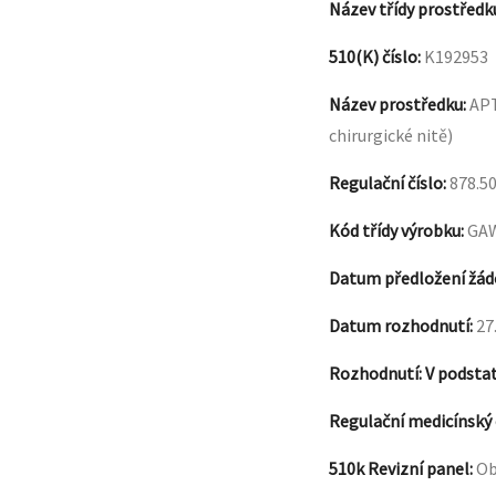
Název třídy prostředk
510(K) číslo
:
K192953
Název prostředku
:
APT
chirurgické nitě)
Regulační číslo
:
878.5
Kód třídy výrobku
:
GA
Datum předložení žád
Datum rozhodnutí
:
27
Rozhodnutí
: V podsta
Regulační medicínský
510k Revizní panel
:
Ob