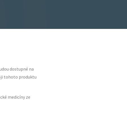
 budou dostupné na
oji tohoto produktu
tické medicíny ze