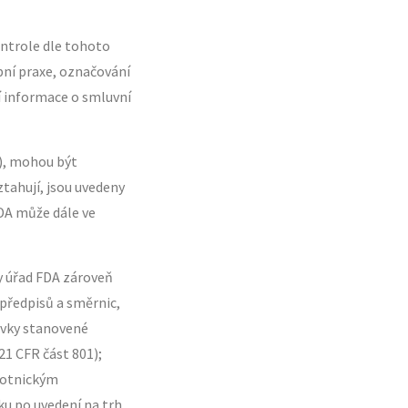
ntrole dle tohoto
bní praxe, označování
í informace o smluvní
A), mohou být
ztahují, jsou uvedeny
FDA může dále ve
y úřad FDA zároveň
 předpisů a směrnic,
davky stanovené
21 CFR část 801);
avotnickým
ku po uvedení na trh