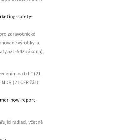
rketing-safety-
 pro zdravotnické
inované výrobky; a
rafy 531-542 zákona);
edením na trh“ (21
e MDR (21 CFR část
g-mdr-how-report-
ující radiaci, včetně
nce