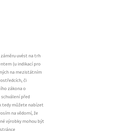
 záměru uvést na trh
entem (u indikací pro
upných na mezistátním
ostředcích, či
ního zákona o
o schválení před
k tedy můžete nabízet
rosím na vědomí, že
lené výrobky mohou být
 stránce