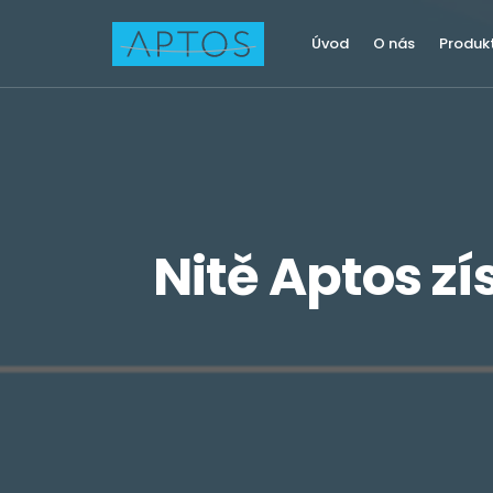
Úvod
O nás
Produk
Nitě Aptos z