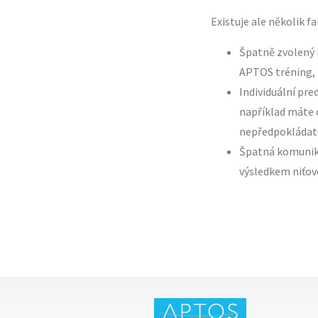
Existuje ale několik f
Špatně zvolený 
APTOS tréning, 
Individuální pr
například máte c
nepředpokládat
Špatná komunika
výsledkem niťové