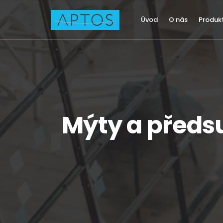
Úvod
O nás
Produk
Mýty a předsu