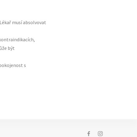
 Lékař musí absolvovat
kontraindikacích,
ůže být
pokojenost s