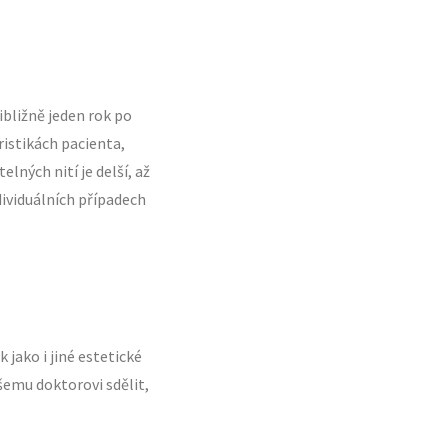
ibližně jeden rok po
ristikách pacienta,
ných nití je delší, až
dividuálních případech
jako i jiné estetické
šemu doktorovi sdělit,