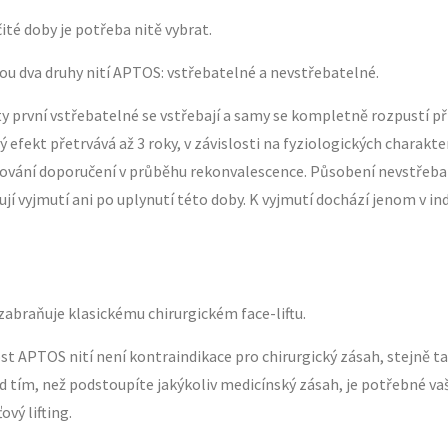
ité doby je potřeba nitě vybrat.
ou dva druhy nití APTOS: vstřebatelné a nevstřebatelné.
y první vstřebatelné se vstřebají a samy se kompletně rozpustí př
vý efekt přetrvává až 3 roky, v závislosti na fyziologických charakte
žování doporučení v průběhu rekonvalescence. Působení nevstřebatel
dují vyjmutí ani po uplynutí této doby. K vyjmutí dochází jenom v in
 zabraňuje klasickému chirurgickém face-liftu.
t APTOS nití není kontraindikace pro chirurgický zásah, stejně tak 
d tím, než podstoupíte jakýkoliv medicínský zásah, je potřebné va
ový lifting.