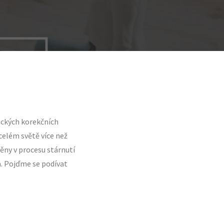
gických korekčních
celém světě více než
ěny v procesu stárnutí
m. Pojďme se podívat