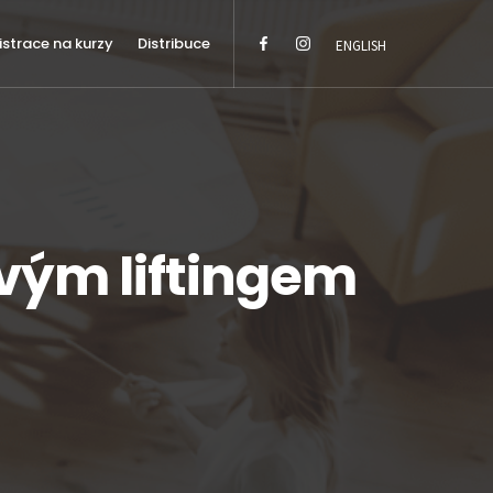
istrace na kurzy
Distribuce
ENGLISH
ovým liftingem