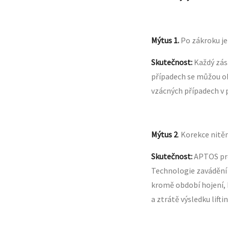
Mýtus 1.
Po zákroku je
Skutečnost:
Každý zás
případech se můžou ob
vzácných případech v 
Mýtus 2
. Korekce nitě
Skutečnost:
APTOS prod
Technologie zavádění 
kromě období hojení, 
a ztrátě výsledku lifti