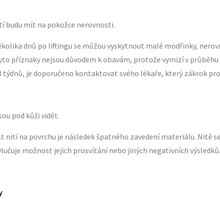
tí
budu mít na pokožce nerovnosti.
ěkolika dnů po liftingu se můžou vyskytnout malé modřinky, nerov
to příznaky nejsou důvodem k obavám, protože vymizí v průběhu 
 týdnů, je doporučeno kontaktovat svého lékaře, který zákrok prová
sou pod kůži vidět.
st
nití na povrchu je následek špatného zavedení materiálu. Nitě s
lučuje možnost jejich prosvítání nebo jiných negativních výsledků
y