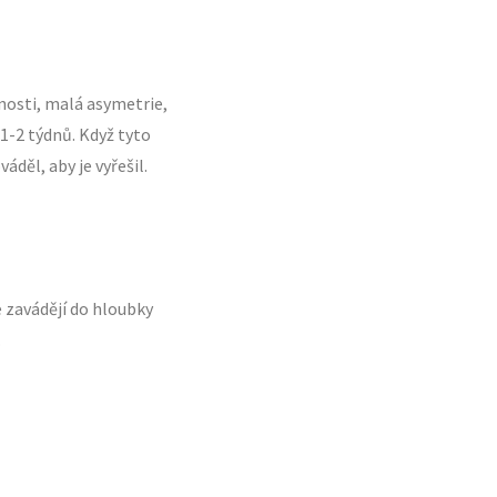
nosti, malá asymetrie,
1-2 týdnů. Když tyto
děl, aby je vyřešil.
e zavádějí do hloubky
.