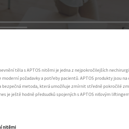
 zpevnění těla s APTOS nitěmi je jedna z nejpokročilejších nechirur
e moderní požadavky a potřeby pacientů. APTOS produkty jsou na 
ní a bezpečná metoda, která umožňuje zmírnit středně pokročilé zm
 dnes je ještě hodně předsudků spojených s APTOS niťovým liftinge
í nitěmi