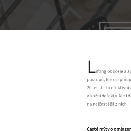
L
ifting obličeje a
postupů, která splňuj
20 let. Je to efektiv
a kožní defekty. Ale i
na nejčastější z nich.
Časté mýty o omlazen