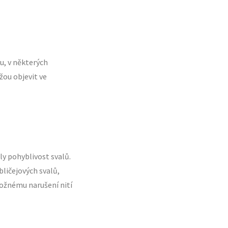
u, v některých
žou objevit ve
ly pohyblivost svalů.
ličejových svalů,
možnému narušení nití