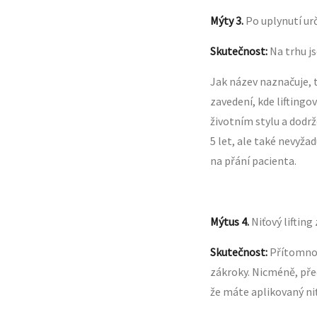
Mýty 3.
Po uplynutí urč
Skutečnost:
Na trhu js
Jak název naznačuje, t
zavedení, kde liftingo
životním stylu a dodr
5 let, ale také nevyža
na přání pacienta.
Mýtus 4.
Niťový lifting
Skutečnost:
Přítomnos
zákroky. Nicméně, pře
že máte aplikovaný niť