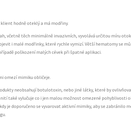
 klient hodně oteklý a má modřiny.
ah, včetně těch minimálně invazivních, vyvolává určitou míru otok
jevit i malé modřinky, které rychle vymizí. Větší hematomy se mů
případě poškození malých cévek při špatné aplikaci.
mi omezí mimiku obličeje.
ukty neobsahují botulotoxin, nebo jiné látky, které by ovlivňova
nití také vylučuje co i jen malou možnost omezené pohyblivosti ob
kdy je doporučeno se vyvarovat aktivní mimiky, aby se zabránilo 
ngu.