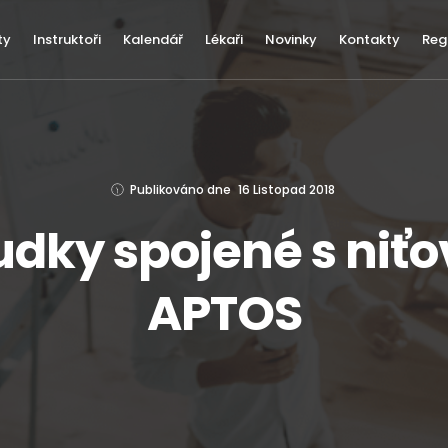
ty
Instruktoři
Kalendář
Lékaři
Novinky
Kontakty
Reg
Publikováno dne
16 Listopad 2018
dky spojené s niť
APTOS