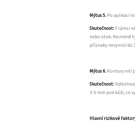
Mýtus 5.
Po aplikací ni
Skutečnost:
V rámci n
nebo otok. Nicméně ty
příznaky nevymizí do 3
Mýtus 6.
Kontury nití j
Skutečnost:
Viditelno
3-5 mm pod kůži, co vy
Hlavní rizikové faktor