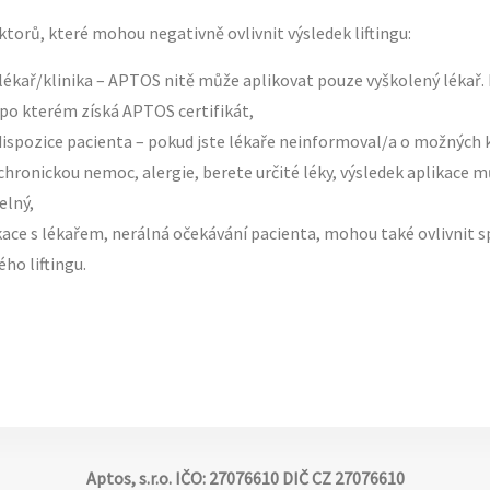
aktorů, které mohou negativně ovlivnit výsledek liftingu:
lékař/klinika – APTOS nitě může aplikovat pouze vyškolený lékař.
po kterém získá APTOS certifikát,
edispozice pacienta – pokud jste lékaře neinformoval/a o možných 
hronickou nemoc, alergie, berete určité léky, výsledek aplikace m
elný,
ce s lékařem, nerálná očekávání pacienta, mohou také ovlivnit s
ho liftingu.
Aptos, s.r.o. IČO: 27076610 DIČ CZ 27076610