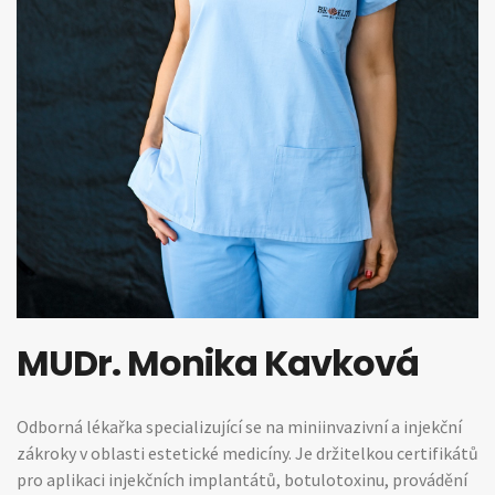
MUDr. Monika Kavková
Odborná lékařka specializující se na miniinvazivní a injekční
zákroky v oblasti estetické medicíny. Je držitelkou certifikátů
pro aplikaci injekčních implantátů, botulotoxinu, provádění